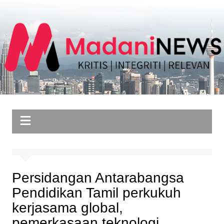
Skip
to
content
Persidangan Antarabangsa
Pendidikan Tamil perkukuh
kerjasama global,
pemerkasaan teknologi