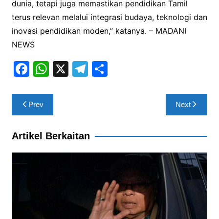
dunia, tetapi juga memastikan pendidikan Tamil
terus relevan melalui integrasi budaya, teknologi dan
inovasi pendidikan moden,” katanya. – MADANI
NEWS
F
W
X
T
S
a
h
el
h
c
at
e
ar
Post
Prev
Next
e
s
gr
e
navigation
b
A
a
Artikel Berkaitan
o
p
m
o
p
k