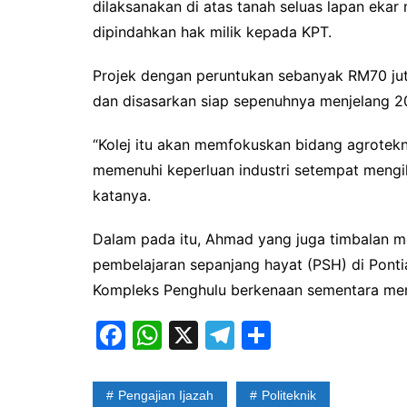
dilaksanakan di atas tanah seluas lapan ekar
dipindahkan hak milik kepada KPT.
Projek dengan peruntukan sebanyak RM70 ju
dan disasarkan siap sepenuhnya menjelang 2
“Kolej itu akan memfokuskan bidang agrotekn
memenuhi keperluan industri setempat mengi
katanya.
Dalam pada itu, Ahmad yang juga timbalan 
pembelajaran sepanjang hayat (PSH) di Pont
Kompleks Penghulu berkenaan sementara menu
F
W
X
T
S
a
h
el
h
c
at
e
ar
Pengajian Ijazah
Politeknik