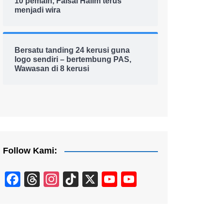
10 pemain, Faisal Halim terus
menjadi wira
Bersatu tanding 24 kerusi guna
logo sendiri – bertembung PAS,
Wawasan di 8 kerusi
Follow Kami:
F
T
In
Ti
X
Y
Y
a
hr
st
k
o
o
c
e
a
T
u
u