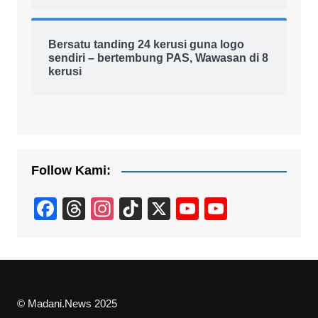
Bersatu tanding 24 kerusi guna logo
sendiri – bertembung PAS, Wawasan di 8
kerusi
Follow Kami:
F
T
In
Ti
X
Y
Y
a
hr
st
k
o
o
c
e
a
T
u
u
e
a
gr
o
T
T
b
d
a
k
u
u
© Madani.News 2025