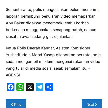
Sementara itu, polis mengesahkan belum menerima
laporan berhubung penularan video memaparkan
Abu Bakar didakwa menembak lembu korban
berkenaan menggunakan senapang patah, namun
siasatan awal sedang giat dijalankan.
Ketua Polis Daerah Kangar, Asisten Komisioner
Yusharifuddin Mohd Yusop dilaporkan berkata, polis
sudah mengambil maklum mengenai rakaman video
yang tular di media sosial sejak semalam itu. –
AGENSI
F
W
X
T
S
a
h
el
h
c
at
e
ar
Post
Prev
Next