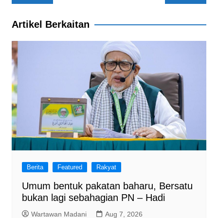
e
s
gr
e
navigation
b
A
a
Artikel Berkaitan
o
p
m
o
p
k
Berita
Featured
Rakyat
Umum bentuk pakatan baharu, Bersatu
bukan lagi sebahagian PN – Hadi
Wartawan Madani
Aug 7, 2026