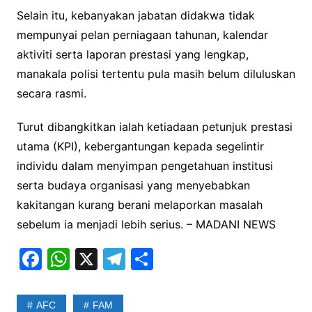
Selain itu, kebanyakan jabatan didakwa tidak
mempunyai pelan perniagaan tahunan, kalendar
aktiviti serta laporan prestasi yang lengkap,
manakala polisi tertentu pula masih belum diluluskan
secara rasmi.
Turut dibangkitkan ialah ketiadaan petunjuk prestasi
utama (KPI), kebergantungan kepada segelintir
individu dalam menyimpan pengetahuan institusi
serta budaya organisasi yang menyebabkan
kakitangan kurang berani melaporkan masalah
sebelum ia menjadi lebih serius. – MADANI NEWS
F
W
X
T
S
a
h
el
h
c
at
e
ar
AFC
FAM