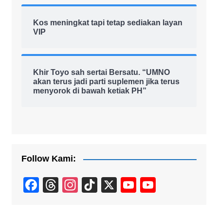
Kos meningkat tapi tetap sediakan layan
VIP
Khir Toyo sah sertai Bersatu. “UMNO
akan terus jadi parti suplemen jika terus
menyorok di bawah ketiak PH”
Follow Kami:
F
T
In
Ti
X
Y
Y
a
hr
st
k
o
o
c
e
a
T
u
u