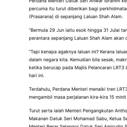
Perdana Menteri Datuk Seri Anwar Ibrahim k
percuma itu turut diberikan bagi perkhidmat
(Prasarana) di sepanjang Laluan Shah Alam.
“Bermula 29 Jun iaitu esok hingga 31 Julai 
perantara sepanjang Laluan Shah Alam akan 
“Tapi kenapa agaknya laluan ini? Kerana lalua
dalam negara kita. Kemudian bila sesak, mak
ketika berucap pada Majlis Pelancaran LRT3 
hari ini.
Terdahulu, Perdana Menteri menaiki tren LRT3
mengambil masa perjalanan kira-kira 15 min
Turut serta ialah Menteri Pengangkutan Anth
Makanan Datuk Seri Mohamad Sabu, Ketua Set
Menteri Besar Selangor Datuk Seri Amirudin S