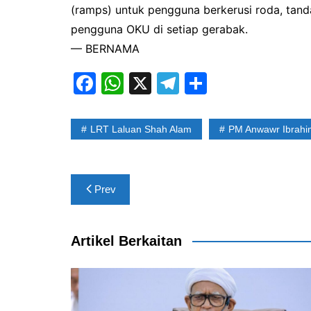
(ramps) untuk pengguna berkerusi roda, tan
pengguna OKU di setiap gerabak.
— BERNAMA
F
W
X
T
S
a
h
el
h
c
at
e
ar
LRT Laluan Shah Alam
PM Anwawr Ibrahi
e
s
gr
e
b
A
a
Post
o
p
m
Prev
navigation
o
p
k
Artikel Berkaitan