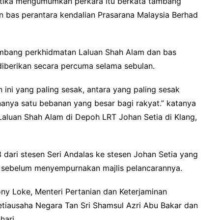
etika mengumumkan perkara itu berkata tambang
an bas perantara kendalian Prasarana Malaysia Berhad
tambang perkhidmatan Laluan Shah Alam dan bas
diberikan secara percuma selama sebulan.
n ini yang paling sesak, antara yang paling sesak
nanya satu bebanan yang besar bagi rakyat.” katanya
Laluan Shah Alam di Depoh LRT Johan Setia di Klang,
 dari stesen Seri Andalas ke stesen Johan Setia yang
it sebelum menyempurnakan majlis pelancarannya.
ony Loke, Menteri Pertanian dan Keterjaminan
iausaha Negara Tan Sri Shamsul Azri Abu Bakar dan
hari.