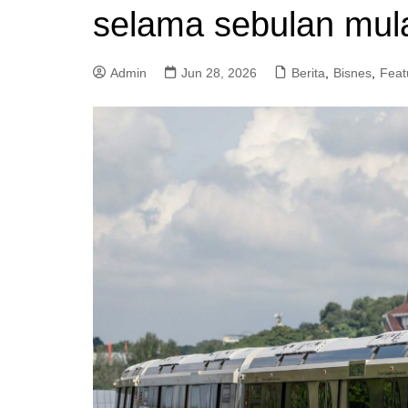
selama sebulan mul
a
m
Admin
Jun 28, 2026
Berita
,
Bisnes
,
Feat