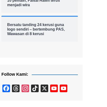
10 pemain, Faisal Halim terus
menjadi wira
Bersatu tanding 24 kerusi guna
logo sendiri – bertembung PAS,
Wawasan di 8 kerusi
Follow Kami:
F
T
In
Ti
X
Y
Y
a
hr
st
k
o
o
c
e
a
T
u
u