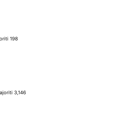
riti 198
joriti 3,146