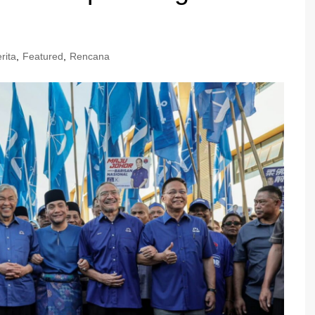
rita
,
Featured
,
Rencana