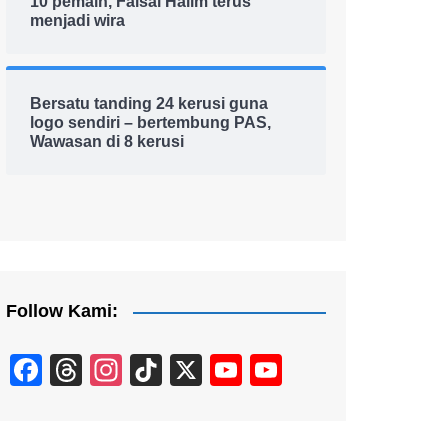
10 pemain, Faisal Halim terus
menjadi wira
Bersatu tanding 24 kerusi guna
logo sendiri – bertembung PAS,
Wawasan di 8 kerusi
Follow Kami:
F
T
In
Ti
X
Y
Y
a
hr
st
k
o
o
c
e
a
T
u
u