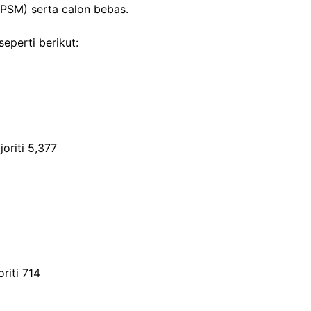
(PSM) serta calon bebas.
eperti berikut:
oriti 5,377
riti 714