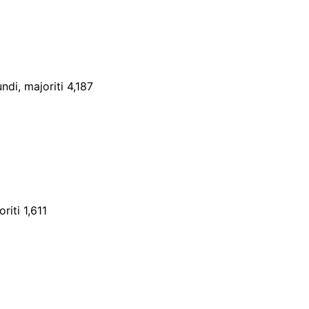
di, majoriti 4,187
riti 1,611