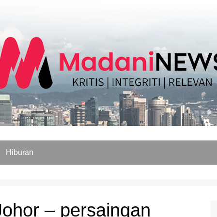
Hiburan
Johor – persaingan