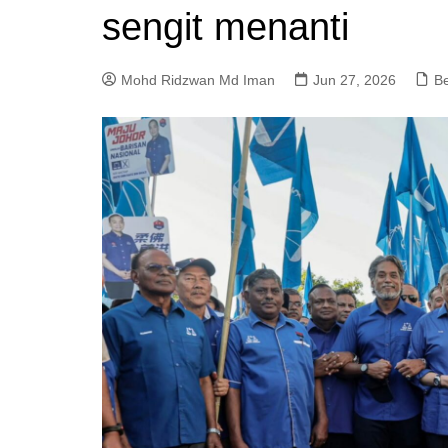
sengit menanti
a
m
Mohd Ridzwan Md Iman
Jun 27, 2026
Be