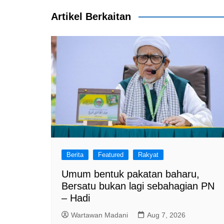
b
A
a
o
p
m
Artikel Berkaitan
o
p
k
Berita
Featured
Rakyat
Umum bentuk pakatan baharu,
Bersatu bukan lagi sebahagian PN
– Hadi
Wartawan Madani
Aug 7, 2026