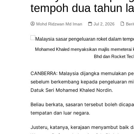
tempoh dua tahun la
a
m
Mohd Ridzwan Md Iman
Jul 2, 2026
Beri
Mohamed Khaled menyaksikan majlis memeterai ke
Bhd dan Rocket Techn
CANBERRA: Malaysia dijangka memulakan pen
sebelum berkembang kepada pengeluaran mis
Datuk Seri Mohamed Khaled Nordin.
Beliau berkata, sasaran tersebut boleh dicapa
tempatan dan luar negara.
Justeru, katanya, kerajaan menyambut baik