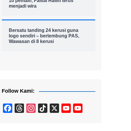
10 pemain, Faisal Halim terus
menjadi wira
Bersatu tanding 24 kerusi guna
logo sendiri – bertembung PAS,
Wawasan di 8 kerusi
Follow Kami:
F
T
In
Ti
X
Y
Y
a
hr
st
k
o
o
c
e
a
T
u
u