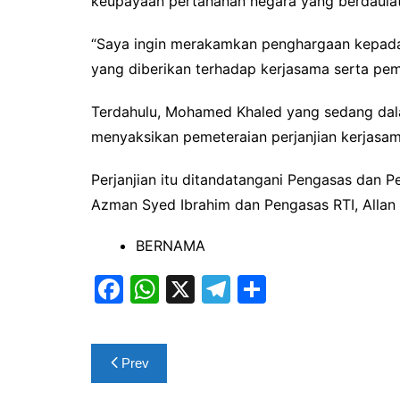
keupayaan pertahanan negara yang berdaulat
“Saya ingin merakamkan penghargaan kepada 
yang diberikan terhadap kerjasama serta pemi
Terdahulu, Mohamed Khaled yang sedang dalam
menyaksikan pemeteraian perjanjian kerjasam
Perjanjian itu ditandatangani Pengasas dan 
Azman Syed Ibrahim dan Pengasas RTI, Allan
BERNAMA
F
W
X
T
S
a
h
el
h
c
at
e
ar
Post
Prev
e
s
gr
e
navigation