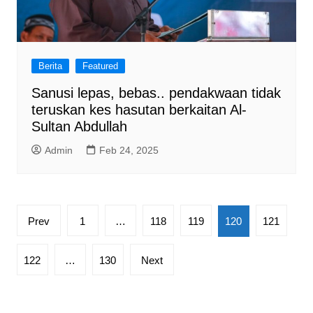
Berita
Featured
Sanusi lepas, bebas.. pendakwaan tidak
teruskan kes hasutan berkaitan Al-
Sultan Abdullah
Admin
Feb 24, 2025
Posts
Prev
1
…
118
119
120
121
pagination
122
…
130
Next