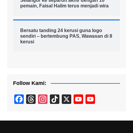
Selangor ke separuh akhir dengan 10
pemain, Faisal Halim terus menjadi wira
Bersatu tanding 24 kerusi guna logo
sendiri – bertembung PAS, Wawasan di 8
kerusi
Follow Kami:
F
T
In
Ti
X
Y
Y
a
hr
st
k
o
o
c
e
a
T
u
u
e
a
gr
o
T
T