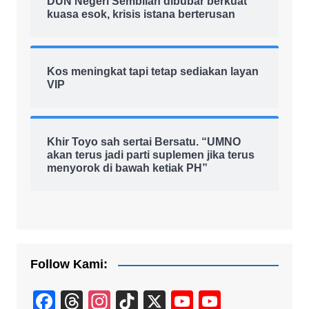
DUN Negeri Sembilan dibubar berkuat
kuasa esok, krisis istana berterusan
Kos meningkat tapi tetap sediakan layan
VIP
Khir Toyo sah sertai Bersatu. “UMNO
akan terus jadi parti suplemen jika terus
menyorok di bawah ketiak PH”
Follow Kami:
F
T
In
Ti
X
Y
Y