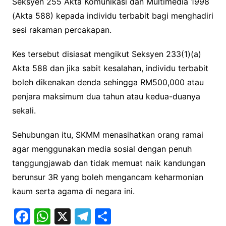
Seksyen 255 Akta Komunikasi dan Multimedia 1998
(Akta 588) kepada individu terbabit bagi menghadiri
sesi rakaman percakapan.
Kes tersebut disiasat mengikut Seksyen 233(1)(a)
Akta 588 dan jika sabit kesalahan, individu terbabit
boleh dikenakan denda sehingga RM500,000 atau
penjara maksimum dua tahun atau kedua-duanya
sekali.
Sehubungan itu, SKMM menasihatkan orang ramai
agar menggunakan media sosial dengan penuh
tanggungjawab dan tidak memuat naik kandungan
berunsur 3R yang boleh mengancam keharmonian
kaum serta agama di negara ini.
F
W
X
T
S