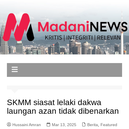
Skip
to
content
SKMM siasat lelaki dakwa
laungan azan tidak dibenarkan
Hussaini Amran
Mar 13, 2025
Berita
,
Featured