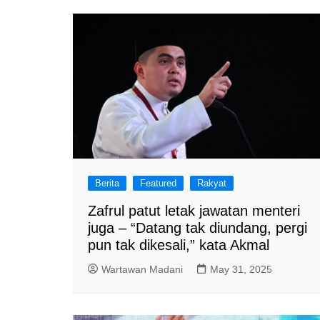
a
m
Berita
Featured
Rakyat
Zafrul patut letak jawatan menteri
juga – “Datang tak diundang, pergi
pun tak dikesali,” kata Akmal
Wartawan Madani
May 31, 2025