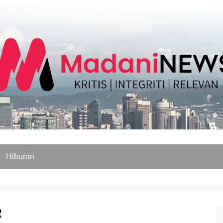
Hiburan
R