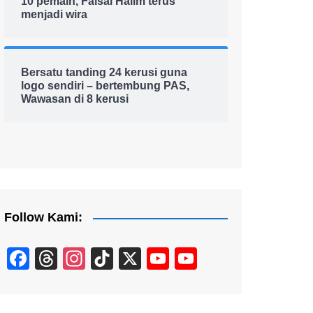
10 pemain, Faisal Halim terus
menjadi wira
Bersatu tanding 24 kerusi guna
logo sendiri – bertembung PAS,
Wawasan di 8 kerusi
Follow Kami:
F
T
In
Ti
X
Y
Y
a
hr
st
k
o
o
c
e
a
T
u
u