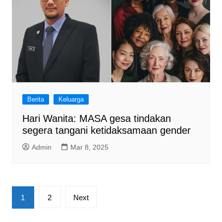
Berita
Keluarga
Hari Wanita: MASA gesa tindakan
segera tangani ketidaksamaan gender
Admin
Mar 8, 2025
Posts
1
2
Next
pagination