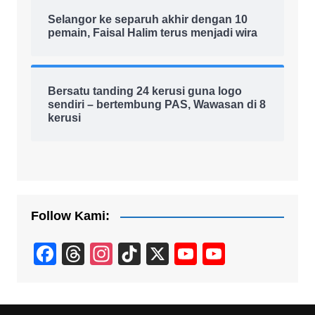
Selangor ke separuh akhir dengan 10
pemain, Faisal Halim terus menjadi wira
Bersatu tanding 24 kerusi guna logo
sendiri – bertembung PAS, Wawasan di 8
kerusi
Follow Kami:
F
T
In
Ti
X
Y
Y
a
hr
st
k
o
o
c
e
a
T
u
u