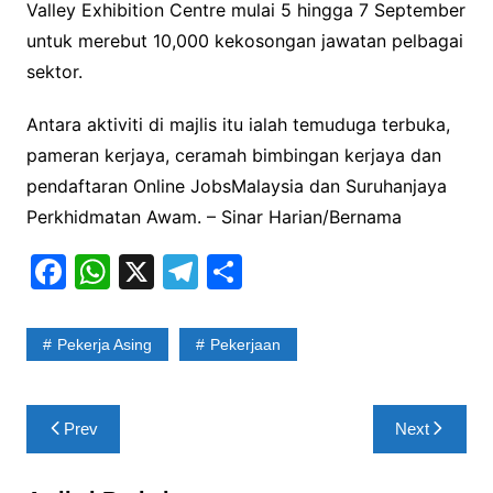
Valley Exhibition Centre mulai 5 hingga 7 September
untuk merebut 10,000 kekosongan jawatan pelbagai
sektor.
Antara aktiviti di majlis itu ialah temuduga terbuka,
pameran kerjaya, ceramah bimbingan kerjaya dan
pendaftaran Online JobsMalaysia dan Suruhanjaya
Perkhidmatan Awam. – Sinar Harian/Bernama
F
W
X
T
S
a
h
el
h
c
at
e
ar
Pekerja Asing
Pekerjaan
e
s
gr
e
b
A
a
Post
Prev
Next
o
p
m
navigation
o
p