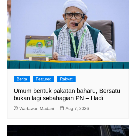
o
p
k
Berita
Featured
Rakyat
Umum bentuk pakatan baharu, Bersatu
bukan lagi sebahagian PN – Hadi
Wartawan Madani
Aug 7, 2026