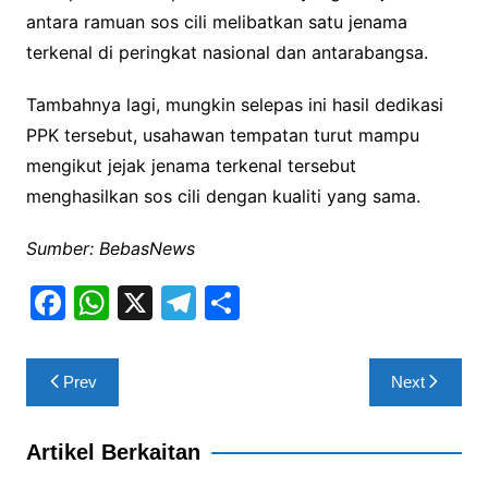
antara ramuan sos cili melibatkan satu jenama
terkenal di peringkat nasional dan antarabangsa.
Tambahnya lagi, mungkin selepas ini hasil dedikasi
PPK tersebut, usahawan tempatan turut mampu
mengikut jejak jenama terkenal tersebut
menghasilkan sos cili dengan kualiti yang sama.
Sumber: BebasNews
F
W
X
T
S
a
h
el
h
c
at
e
ar
Post
Prev
Next
e
s
gr
e
navigation
b
A
a
Artikel Berkaitan
o
p
m