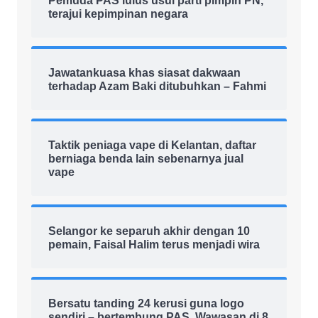
Pemuda PAS lulus usul parti pimpin PN,
terajui kepimpinan negara
Jawatankuasa khas siasat dakwaan
terhadap Azam Baki ditubuhkan – Fahmi
Taktik peniaga vape di Kelantan, daftar
berniaga benda lain sebenarnya jual
vape
Selangor ke separuh akhir dengan 10
pemain, Faisal Halim terus menjadi wira
Bersatu tanding 24 kerusi guna logo
sendiri – bertembung PAS, Wawasan di 8