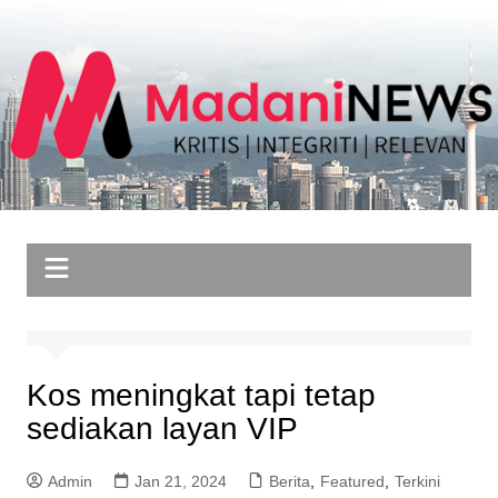
Skip
to
content
Kos meningkat tapi tetap
sediakan layan VIP
Admin
Jan 21, 2024
Berita
,
Featured
,
Terkini