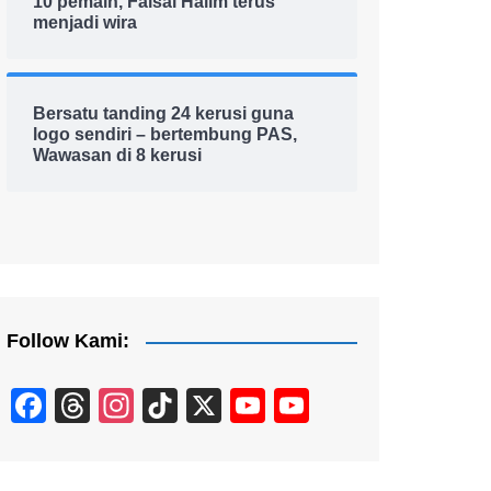
10 pemain, Faisal Halim terus
menjadi wira
Bersatu tanding 24 kerusi guna
logo sendiri – bertembung PAS,
Wawasan di 8 kerusi
Follow Kami:
F
T
In
Ti
X
Y
Y
a
hr
st
k
o
o
c
e
a
T
u
u