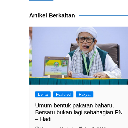
navigation
o
p
k
Artikel Berkaitan
Berita
Featured
Rakyat
Umum bentuk pakatan baharu,
Bersatu bukan lagi sebahagian PN
– Hadi