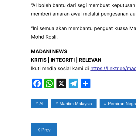
“AI boleh bantu dari segi membuat keputusan
memberi amaran awal melalui pengesanan au
“Ini semua akan membantu penguat kuasa Marit
Mohd Rosli.
MADANI NEWS
KRITIS | INTEGRITI | RELEVAN
Ikuti media sosial kami di
https://linktr.ee/m
F
W
X
T
S
a
h
el
h
c
at
e
ar
AI
Maritim Malaysia
Perairan Nega
e
s
gr
e
b
A
a
Post
o
p
m
Prev