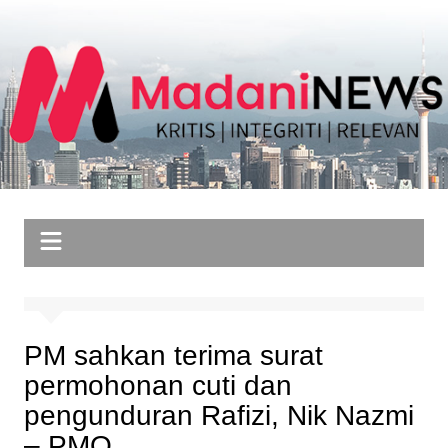
Skip
to
content
PM sahkan terima surat
permohonan cuti dan
pengunduran Rafizi, Nik Nazmi
– PMO