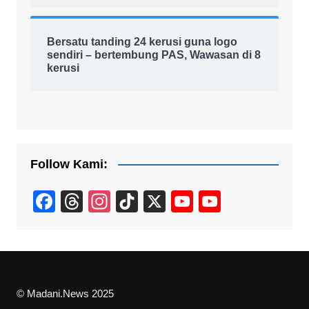
Bersatu tanding 24 kerusi guna logo
sendiri – bertembung PAS, Wawasan di 8
kerusi
Follow Kami:
F
T
In
Ti
X
Y
Y
a
hr
st
k
o
o
c
e
a
T
u
u
e
a
gr
o
T
T
b
d
a
k
u
u
© Madani.News 2025