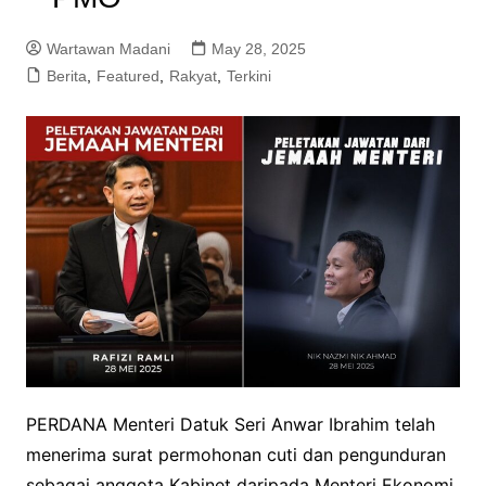
Wartawan Madani
May 28, 2025
Berita
,
Featured
,
Rakyat
,
Terkini
PERDANA Menteri Datuk Seri Anwar Ibrahim telah
menerima surat permohonan cuti dan pengunduran
sebagai anggota Kabinet daripada Menteri Ekonomi,