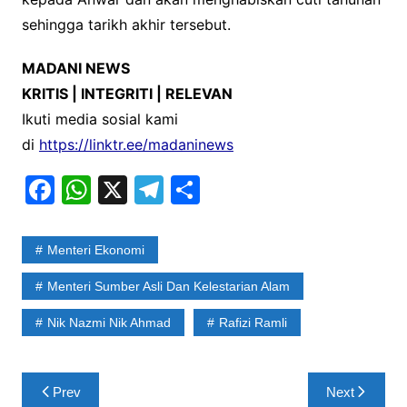
sehingga tarikh akhir tersebut.
MADANI NEWS
KRITIS | INTEGRITI | RELEVAN
Ikuti media sosial kami
di
https://linktr.ee/madaninews
F
W
X
T
S
a
h
el
h
c
at
e
ar
Menteri Ekonomi
e
s
gr
e
Menteri Sumber Asli Dan Kelestarian Alam
b
A
a
Nik Nazmi Nik Ahmad
Rafizi Ramli
o
p
m
o
p
Post
k
Prev
Next