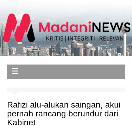
Skip
to
content
Rafizi alu-alukan saingan, akui
pernah rancang berundur dari
Kabinet