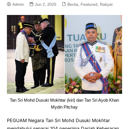
Admin
Jun 2, 2025
Berita
,
Featured
,
Rakyat
Tan Sri Mohd Dusuki Mokhtar (kiri) dan Tan Sri Ayob Khan
Mydin Pitchay
PEGUAM Negara Tan Sri Mohd Dusuki Mokhtar
mendahului senarai 104 penerima Darjah Kebesaran,