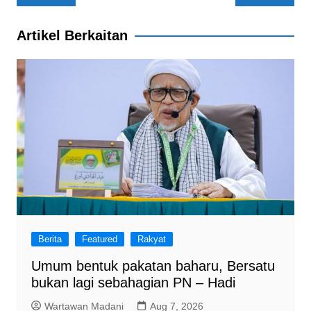
navigation
k
Artikel Berkaitan
Berita
Featured
Rakyat
Umum bentuk pakatan baharu, Bersatu
bukan lagi sebahagian PN – Hadi
Wartawan Madani
Aug 7, 2026