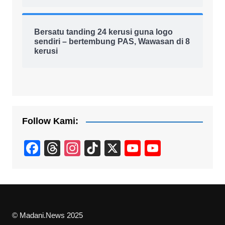
Bersatu tanding 24 kerusi guna logo
sendiri – bertembung PAS, Wawasan di 8
kerusi
Follow Kami:
F
T
In
Ti
X
Y
Y
a
hr
st
k
o
o
c
e
a
T
u
u
e
a
gr
o
T
T
b
d
a
k
u
u
© Madani.News 2025