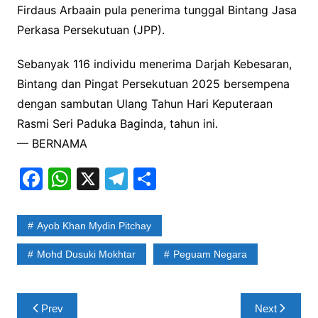
Firdaus Arbaain pula penerima tunggal Bintang Jasa
Perkasa Persekutuan (JPP).
Sebanyak 116 individu menerima Darjah Kebesaran,
Bintang dan Pingat Persekutuan 2025 bersempena
dengan sambutan Ulang Tahun Hari Keputeraan
Rasmi Seri Paduka Baginda, tahun ini.
— BERNAMA
F
W
X
T
S
a
h
el
h
c
at
e
ar
Ayob Khan Mydin Pitchay
e
s
gr
e
Mohd Dusuki Mokhtar
Peguam Negara
b
A
a
o
p
m
Post
o
p
Prev
Next