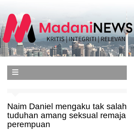
Skip
to
content
Naim Daniel mengaku tak salah
tuduhan amang seksual remaja
perempuan