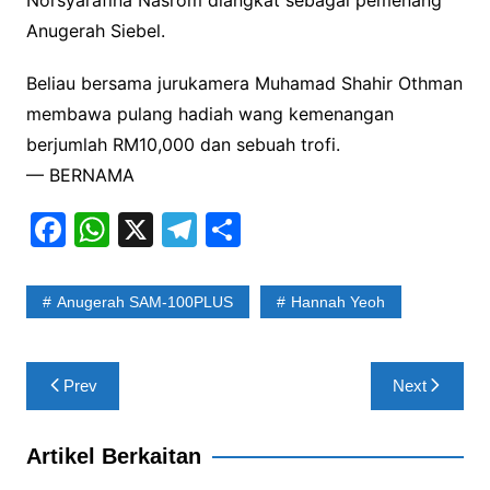
Norsyarafina Nasrom diangkat sebagai pemenang
Anugerah Siebel.
Beliau bersama jurukamera Muhamad Shahir Othman
membawa pulang hadiah wang kemenangan
berjumlah RM10,000 dan sebuah trofi.
— BERNAMA
F
W
X
T
S
a
h
el
h
c
at
e
ar
Anugerah SAM-100PLUS
Hannah Yeoh
e
s
gr
e
b
A
a
Post
Prev
Next
o
p
m
navigation
o
p
Artikel Berkaitan
k