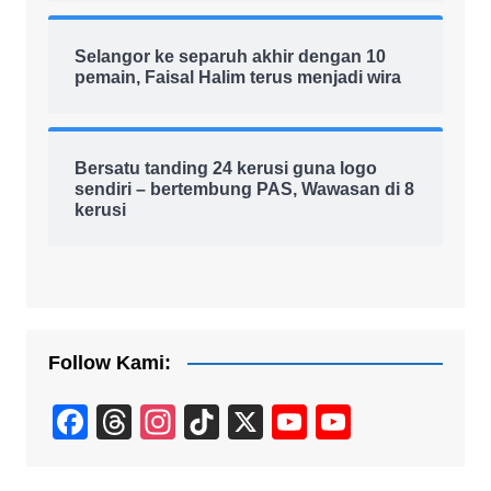
Selangor ke separuh akhir dengan 10
pemain, Faisal Halim terus menjadi wira
Bersatu tanding 24 kerusi guna logo
sendiri – bertembung PAS, Wawasan di 8
kerusi
Follow Kami:
F
T
In
Ti
X
Y
Y
a
hr
st
k
o
o