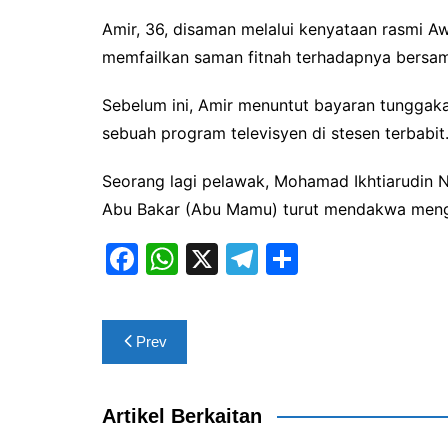
Amir, 36, disaman melalui kenyataan rasmi 
memfailkan saman fitnah terhadapnya bersam
Sebelum ini, Amir menuntut bayaran tungga
sebuah program televisyen di stesen terbabit
Seorang lagi pelawak, Mohamad Ikhtiarudin
Abu Bakar (Abu Mamu) turut mendakwa meng
F
W
X
T
S
a
h
el
h
c
at
e
ar
Post
Prev
e
s
gr
e
navigation
b
A
a
o
p
m
Artikel Berkaitan