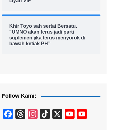
layan VIP
Khir Toyo sah sertai Bersatu.
“UMNO akan terus jadi parti
suplemen jika terus menyorok di
bawah ketiak PH”
Follow Kami:
F
T
In
Ti
X
Y
Y
a
hr
st
k
o
o
c
e
a
T
u
u