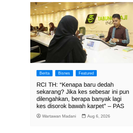
o
p
k
Berita
Bisnes
Featured
RCI TH: “Kenapa baru dedah
sekarang? Jika kes sebesar ini pun
dilengahkan, berapa banyak lagi
kes disorok bawah karpet” – PAS
Wartawan Madani
Aug 6, 2026