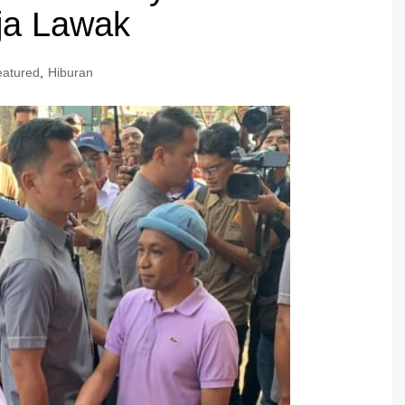
aja Lawak
eatured
,
Hiburan