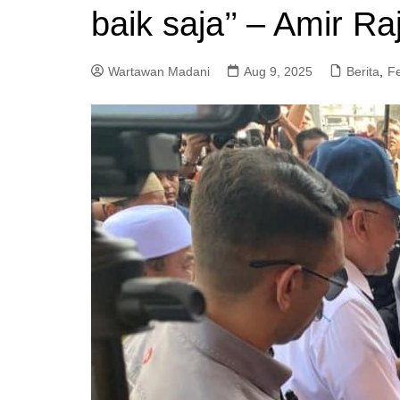
baik saja’’ – Amir R
a
m
Wartawan Madani
Aug 9, 2025
Berita
,
F