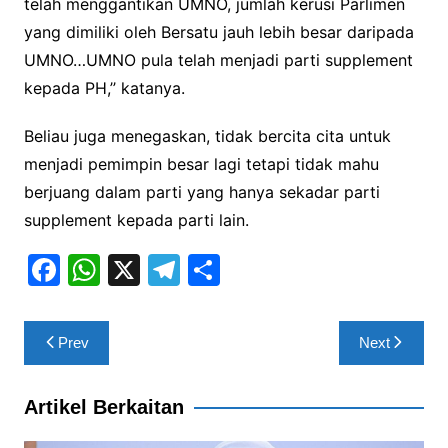
telah menggantikan UMNO, jumlah kerusi Parlimen
yang dimiliki oleh Bersatu jauh lebih besar daripada
UMNO…UMNO pula telah menjadi parti supplement
kepada PH,’’ katanya.
Beliau juga menegaskan, tidak bercita cita untuk
menjadi pemimpin besar lagi tetapi tidak mahu
berjuang dalam parti yang hanya sekadar parti
supplement kepada parti lain.
F
W
X
T
S
a
h
el
h
c
at
e
ar
Post
Prev
Next
e
s
gr
e
navigation
b
A
a
Artikel Berkaitan
o
p
m