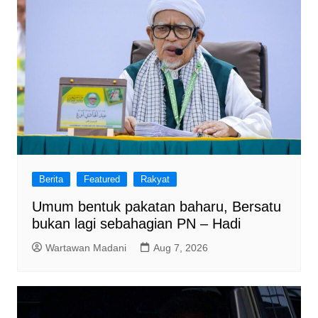
o
p
k
Berita
Featured
Rakyat
Umum bentuk pakatan baharu, Bersatu
bukan lagi sebahagian PN – Hadi
Wartawan Madani
Aug 7, 2026