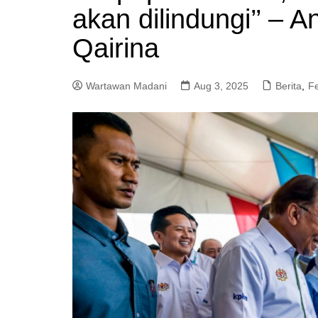
akan dilindungi’’ – 
a
m
Qairina
Wartawan Madani
Aug 3, 2025
Berita
,
F