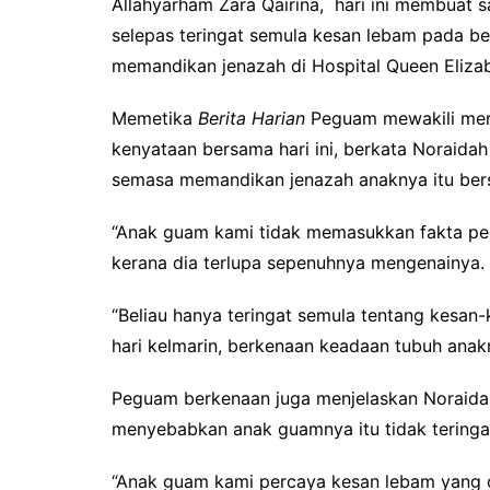
Allahyarham Zara Qairina, hari ini membuat sat
selepas teringat semula kesan lebam pada be
memandikan jenazah di Hospital Queen Elizabet
Memetika
Berita Harian
Peguam mewakili merek
kenyataan bersama hari ini, berkata Noraidah
semasa memandikan jenazah anaknya itu bers
“Anak guam kami tidak memasukkan fakta pent
kerana dia terlupa sepenuhnya mengenainya.
“Beliau hanya teringat semula tentang kesan-
hari kelmarin, berkenaan keadaan tubuh anak
Peguam berkenaan juga menjelaskan Noraidah 
menyebabkan anak guamnya itu tidak teringa
“Anak guam kami percaya kesan lebam yang d