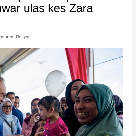
Anwar ulas kes Zara
eatured
,
Rakyat