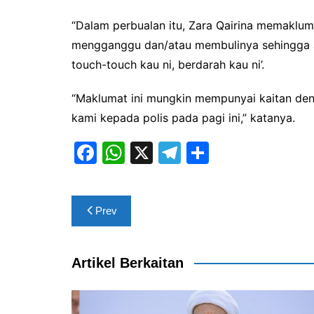
“Dalam perbualan itu, Zara Qairina memaklumk
mengganggu dan/atau membulinya sehingga 
touch-touch kau ni, berdarah kau ni’.
“Maklumat ini mungkin mempunyai kaitan de
kami kepada polis pada pagi ini,” katanya.
F
W
X
T
S
a
h
el
h
c
at
e
ar
Post
Prev
e
s
gr
e
navigation
b
A
a
o
p
m
Artikel Berkaitan
o
p
k