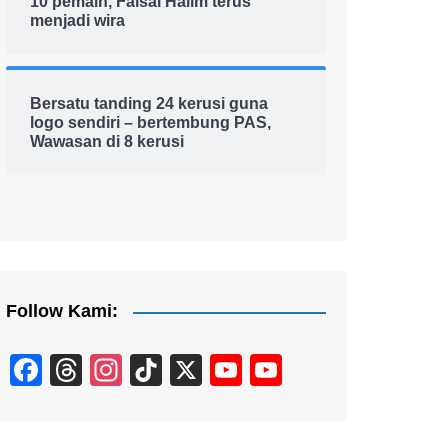
10 pemain, Faisal Halim terus
menjadi wira
Bersatu tanding 24 kerusi guna
logo sendiri – bertembung PAS,
Wawasan di 8 kerusi
Follow Kami:
F
T
In
Ti
X
Y
Y
a
hr
st
k
o
o
c
e
a
T
u
u