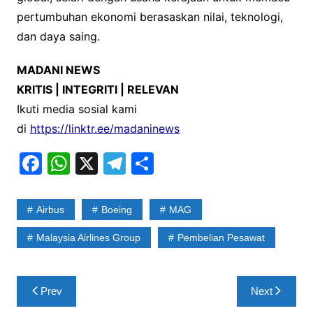
pertumbuhan ekonomi berasaskan nilai, teknologi,
dan daya saing.
MADANI NEWS
KRITIS | INTEGRITI | RELEVAN
Ikuti media sosial kami
di
https://linktr.ee/madaninews
F
W
X
T
S
a
h
el
h
c
at
e
ar
Airbus
Boeing
MAG
e
s
gr
e
Malaysia Airlines Group
Pembelian Pesawat
b
A
a
o
p
m
Post
o
p
Prev
Next
navigation