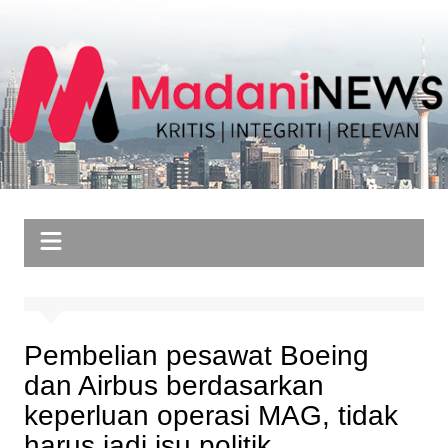
Skip
to
content
Pembelian pesawat Boeing
dan Airbus berdasarkan
keperluan operasi MAG, tidak
harus jadi isu politik