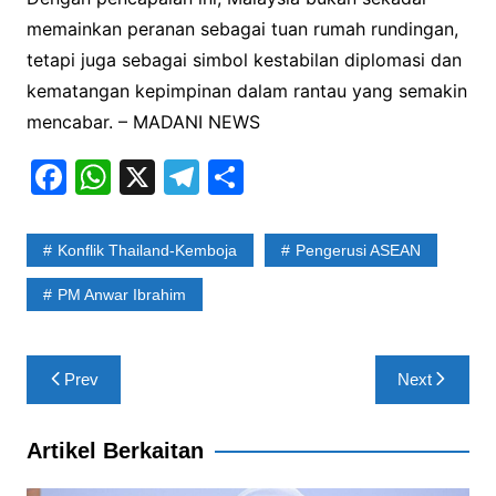
memainkan peranan sebagai tuan rumah rundingan,
tetapi juga sebagai simbol kestabilan diplomasi dan
kematangan kepimpinan dalam rantau yang semakin
mencabar. – MADANI NEWS
F
W
X
T
S
a
h
el
h
c
at
e
ar
Konflik Thailand-Kemboja
Pengerusi ASEAN
e
s
gr
e
PM Anwar Ibrahim
b
A
a
o
p
m
Post
o
p
Prev
Next
navigation
k
Artikel Berkaitan