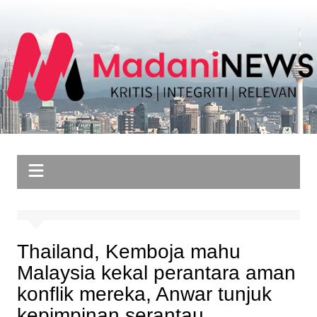
Skip
to
content
Thailand, Kemboja mahu
Malaysia kekal perantara aman
konflik mereka, Anwar tunjuk
kepimpinan serantau