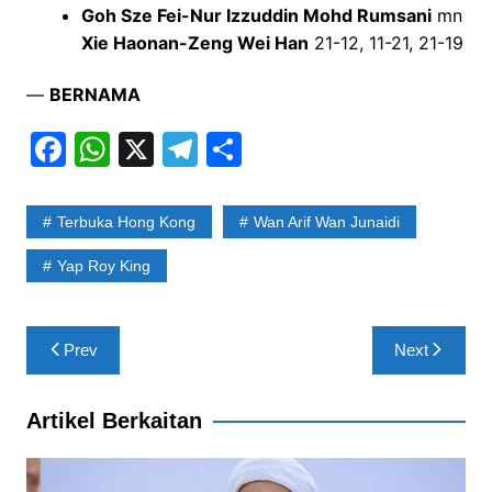
Goh Sze Fei-Nur Izzuddin Mohd Rumsani
mn
Xie Haonan-Zeng Wei Han
21-12, 11-21, 21-19
—
BERNAMA
F
W
X
T
S
a
h
el
h
c
at
e
ar
Terbuka Hong Kong
Wan Arif Wan Junaidi
e
s
gr
e
Yap Roy King
b
A
a
o
p
m
Post
o
p
Prev
Next
navigation
k
Artikel Berkaitan