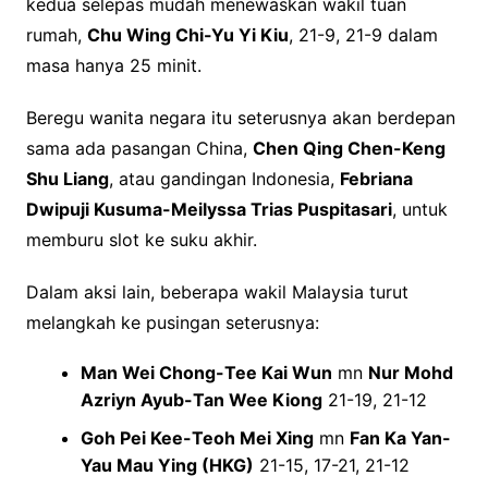
kedua selepas mudah menewaskan wakil tuan
rumah,
Chu Wing Chi-Yu Yi Kiu
, 21-9, 21-9 dalam
masa hanya 25 minit.
Beregu wanita negara itu seterusnya akan berdepan
sama ada pasangan China,
Chen Qing Chen-Keng
Shu Liang
, atau gandingan Indonesia,
Febriana
Dwipuji Kusuma-Meilyssa Trias Puspitasari
, untuk
memburu slot ke suku akhir.
Dalam aksi lain, beberapa wakil Malaysia turut
melangkah ke pusingan seterusnya:
Man Wei Chong-Tee Kai Wun
mn
Nur Mohd
Azriyn Ayub-Tan Wee Kiong
21-19, 21-12
Goh Pei Kee-Teoh Mei Xing
mn
Fan Ka Yan-
Yau Mau Ying (HKG)
21-15, 17-21, 21-12