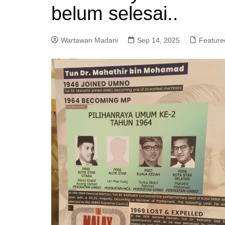
belum selesai..
a
m
Wartawan Madani
Sep 14, 2025
Feature