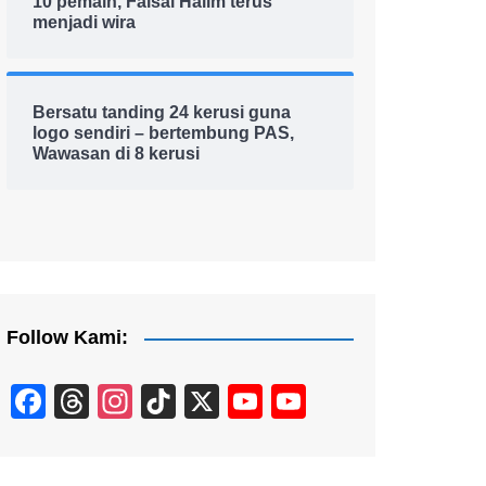
10 pemain, Faisal Halim terus
menjadi wira
Bersatu tanding 24 kerusi guna
logo sendiri – bertembung PAS,
Wawasan di 8 kerusi
Follow Kami:
F
T
In
Ti
X
Y
Y
a
hr
st
k
o
o
c
e
a
T
u
u