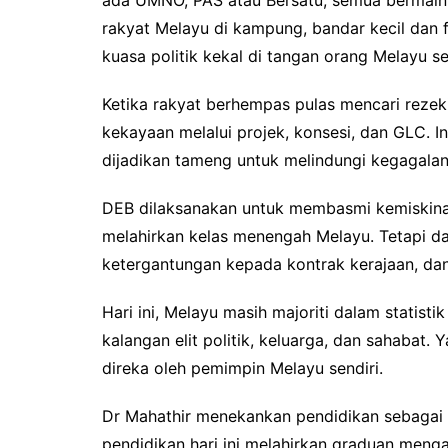
ada UMNO, PAS atau Bersatu, semua bermain de
rakyat Melayu di kampung, bandar kecil dan 
kuasa politik kekal di tangan orang Melayu s
Ketika rakyat berhempas pulas mencari rezeki, 
kekayaan melalui projek, konsesi, dan GLC. In
dijadikan tameng untuk melindungi kegagala
DEB dilaksanakan untuk membasmi kemiskina
melahirkan kelas menengah Melayu. Tetapi das
ketergantungan kepada kontrak kerajaan, da
Hari ini, Melayu masih majoriti dalam statist
kalangan elit politik, keluarga, dan sahabat.
direka oleh pemimpin Melayu sendiri.
Dr Mahathir menekankan pendidikan sebagai k
pendidikan hari ini melahirkan graduan meng