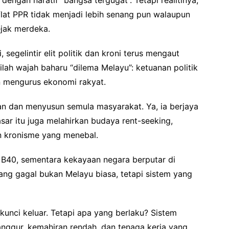
ngan naratif “bangsa tergugat”. Tetapi realitinya,
flat PPR tidak menjadi lebih senang pun walaupun
ejak merdeka.
segelintir elit politik dan kroni terus mengaut
ilah wajah baharu “dilema Melayu”: ketuanan politik
n mengurus ekonomi rakyat.
n dan menyusun semula masyarakat. Ya, ia berjaya
ar itu juga melahirkan budaya rent-seeking,
n kronisme yang menebal.
ik B40, sementara kekayaan negara berputar di
 Yang gagal bukan Melayu biasa, tetapi sistem yang
unci keluar. Tetapi apa yang berlaku? Sistem
anggur, kemahiran rendah, dan tenaga kerja yang