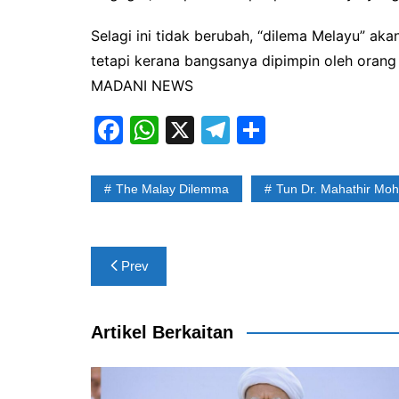
Selagi ini tidak berubah, “dilema Melayu” ak
tetapi kerana bangsanya dipimpin oleh orang 
MADANI NEWS
F
W
X
T
S
a
h
el
h
c
at
e
ar
The Malay Dilemma
Tun Dr. Mahathir Mo
e
s
gr
e
b
A
a
Post
o
p
m
Prev
navigation
o
p
k
Artikel Berkaitan