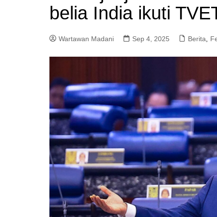
belia India ikuti TVE
a
m
Wartawan Madani
Sep 4, 2025
Berita
,
F