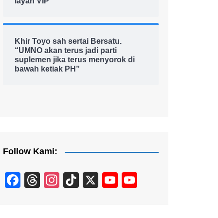
layan VIP
Khir Toyo sah sertai Bersatu.
“UMNO akan terus jadi parti
suplemen jika terus menyorok di
bawah ketiak PH”
Follow Kami:
F
T
In
Ti
X
Y
Y
a
hr
st
k
o
o
c
e
a
T
u
u