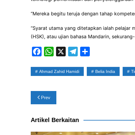
“Mereka begitu teruja dengan tahap kompetens
“Syarat utama yang ditetapkan ialah pelajar
(HSK), atau ujian bahasa Mandarin, sekurang
F
W
X
T
S
a
h
el
h
c
at
e
ar
Ahmad Zahid Hamidi
Belia India
T
e
s
gr
e
b
A
a
Post
o
p
m
Prev
navigation
o
p
k
Artikel Berkaitan