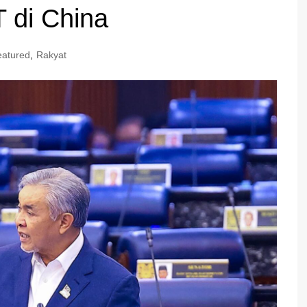
T di China
eatured
,
Rakyat