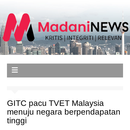
Skip
to
content
GITC pacu TVET Malaysia
menuju negara berpendapatan
tinggi