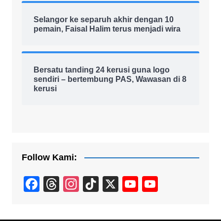
Selangor ke separuh akhir dengan 10
pemain, Faisal Halim terus menjadi wira
Bersatu tanding 24 kerusi guna logo
sendiri – bertembung PAS, Wawasan di 8
kerusi
Follow Kami:
F
T
In
Ti
X
Y
Y
a
hr
st
k
o
o
c
e
a
T
u
u