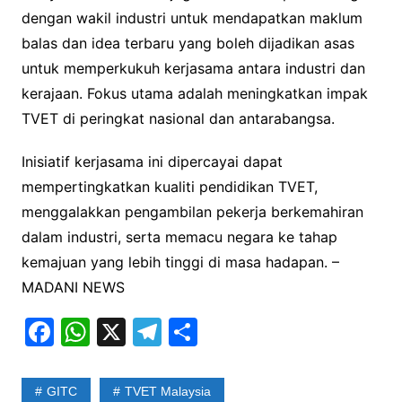
dengan wakil industri untuk mendapatkan maklum
balas dan idea terbaru yang boleh dijadikan asas
untuk memperkukuh kerjasama antara industri dan
kerajaan. Fokus utama adalah meningkatkan impak
TVET di peringkat nasional dan antarabangsa.
Inisiatif kerjasama ini dipercayai dapat
mempertingkatkan kualiti pendidikan TVET,
menggalakkan pengambilan pekerja berkemahiran
dalam industri, serta memacu negara ke tahap
kemajuan yang lebih tinggi di masa hadapan. –
MADANI NEWS
F
W
X
T
S
a
h
el
h
c
at
e
ar
GITC
TVET Malaysia