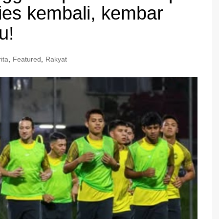
ies kembali, kembar
u!
ita
,
Featured
,
Rakyat