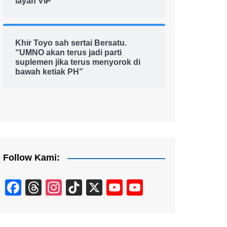
layan VIP
Khir Toyo sah sertai Bersatu.
“UMNO akan terus jadi parti
suplemen jika terus menyorok di
bawah ketiak PH”
Follow Kami:
F
T
In
Ti
X
Y
Y
a
hr
st
k
o
o
c
e
a
T
u
u