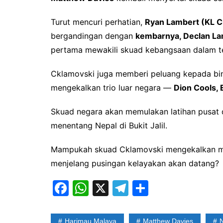
Turut mencuri perhatian,
Ryan Lambert (KL C
bergandingan dengan
kembarnya, Declan La
pertama mewakili skuad kebangsaan dalam 
Cklamovski juga memberi peluang kepada b
mengekalkan trio luar negara —
Dion Cools, 
Skuad negara akan memulakan latihan pusat 
menentang Nepal di Bukit Jalil.
Mampukah skuad Cklamovski mengekalkan 
menjelang pusingan kelayakan akan datang?
F
W
X
T
S
a
h
el
h
c
at
e
ar
Harimau Malaya
Matthew Davies