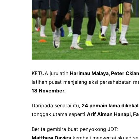
KETUA jurulatih
Harimau Malaya, Peter Ckla
latihan pusat menjelang aksi persahabatan 
18 November.
Daripada senarai itu,
24 pemain lama dikeka
tonggak utama seperti
Arif Aiman Hanapi, F
Berita gembira buat penyokong JDT:
Matthew Davies
kembali menyertai skuad se