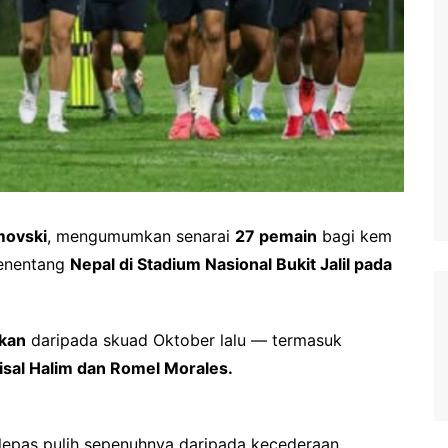
movski
, mengumumkan senarai
27 pemain
bagi kem
menentang
Nepal di Stadium Nasional Bukit Jalil pada
lkan
daripada skuad Oktober lalu — termasuk
aisal Halim dan Romel Morales.
lepas pulih sepenuhnya daripada kecederaan.