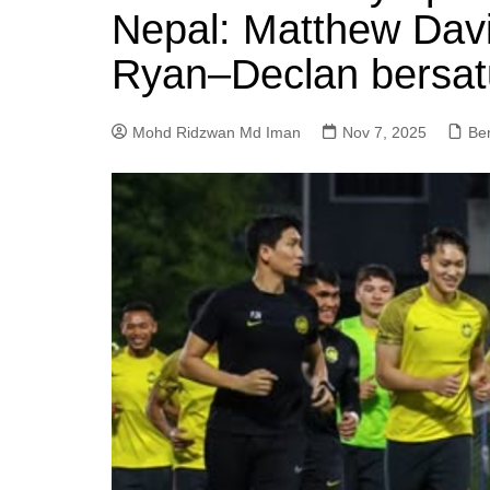
Nepal: Matthew Dav
a
m
Ryan–Declan bersat
Mohd Ridzwan Md Iman
Nov 7, 2025
Ber