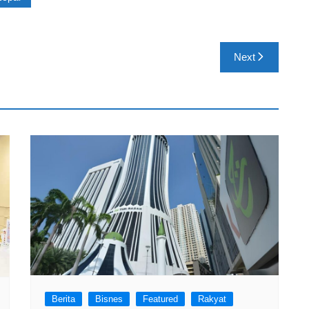
Next
Berita
Bisnes
Featured
Rakyat