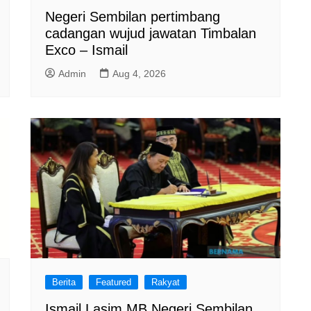
Negeri Sembilan pertimbang
cadangan wujud jawatan Timbalan
Exco – Ismail
Admin
Aug 4, 2026
Berita
Featured
Rakyat
Ismail Lasim MB Negeri Sembilan