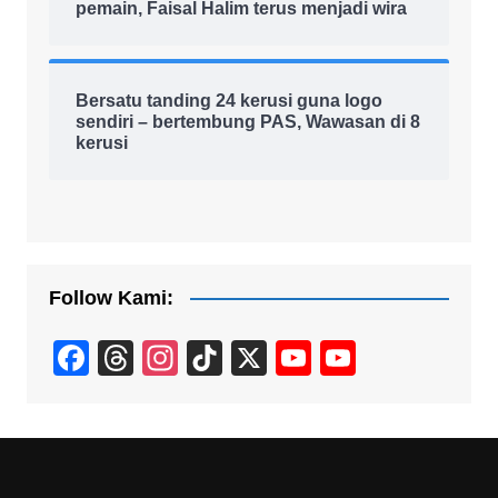
pemain, Faisal Halim terus menjadi wira
Bersatu tanding 24 kerusi guna logo
sendiri – bertembung PAS, Wawasan di 8
kerusi
Follow Kami:
F
T
In
Ti
X
Y
Y
a
hr
st
k
o
o
c
e
a
T
u
u
e
a
gr
o
T
T