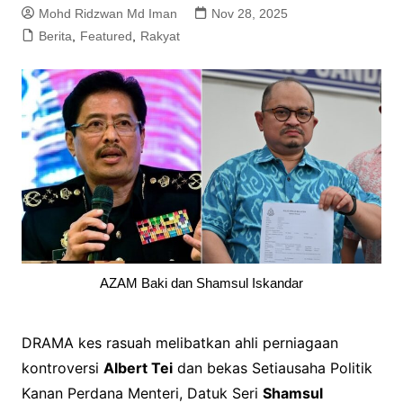
Mohd Ridzwan Md Iman
Nov 28, 2025
Berita
,
Featured
,
Rakyat
AZAM Baki dan Shamsul Iskandar
DRAMA kes rasuah melibatkan ahli perniagaan
kontroversi
Albert Tei
dan bekas Setiausaha Politik
Kanan Perdana Menteri, Datuk Seri
Shamsul