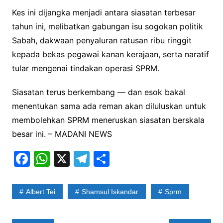
Kes ini dijangka menjadi antara siasatan terbesar
tahun ini, melibatkan gabungan isu sogokan politik
Sabah, dakwaan penyaluran ratusan ribu ringgit
kepada bekas pegawai kanan kerajaan, serta naratif
tular mengenai tindakan operasi SPRM.
Siasatan terus berkembang — dan esok bakal
menentukan sama ada reman akan diluluskan untuk
membolehkan SPRM meneruskan siasatan berskala
besar ini. – MADANI NEWS
F
W
X
T
S
a
h
el
h
c
at
e
ar
Albert Tei
Shamsul Iskandar
Sprm
e
s
gr
e
b
A
a