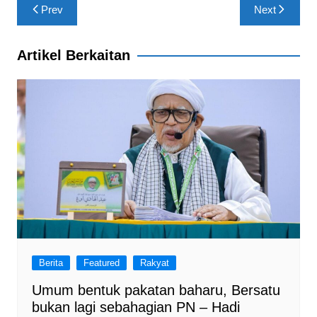
Post
Prev
Next
o
p
m
navigation
o
p
Artikel Berkaitan
k
Berita
Featured
Rakyat
Umum bentuk pakatan baharu, Bersatu
bukan lagi sebahagian PN – Hadi