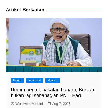
o
p
Artikel Berkaitan
k
Berita
Featured
Rakyat
Umum bentuk pakatan baharu, Bersatu
bukan lagi sebahagian PN – Hadi
Wartawan Madani
Aug 7, 2026