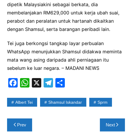
dipetik Malaysiakini sebagai berkata, dia
membelanjakan RM629,000 untuk kerja ubah suai,
perabot dan peralatan untuk hartanah dikaitkan
dengan Shamsul, serta barangan peribadi lain.
Tei juga berkongsi tangkap layar perbualan
WhatsApp menunjukkan Shamsul didakwa meminta
mata wang asing daripada ahli perniagaan itu
sebelum ke luar negara. – MADANI NEWS
F
W
X
T
S
a
h
el
h
c
at
e
ar
Albert Tei
Shamsul Iskandar
Sprm
e
s
gr
e
b
A
a
Post
Prev
Next
o
p
m
navigation