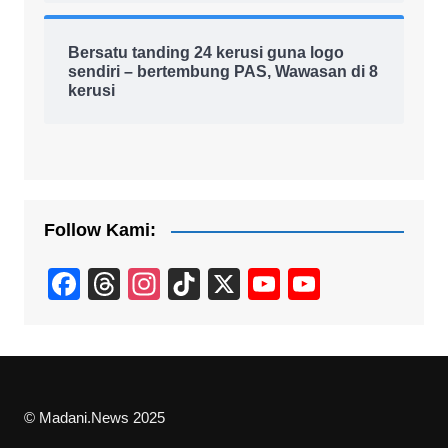
Bersatu tanding 24 kerusi guna logo
sendiri – bertembung PAS, Wawasan di 8
kerusi
Follow Kami:
F
T
In
Ti
X
Y
Y
a
hr
st
k
o
o
c
e
a
T
u
u
e
a
gr
o
T
T
b
d
a
k
u
u
© Madani.News 2025
o
s
m
b
b