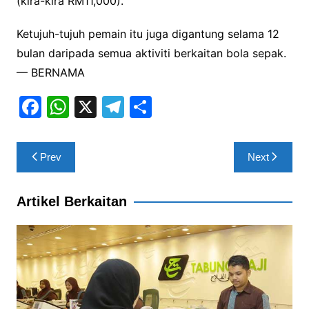
(kira-kira RM11,000).
Ketujuh-tujuh pemain itu juga digantung selama 12
bulan daripada semua aktiviti berkaitan bola sepak.
— BERNAMA
F
W
X
T
S
a
h
el
h
c
at
e
ar
Post
Prev
Next
e
s
gr
e
navigation
b
A
a
Artikel Berkaitan
o
p
m
o
p
k