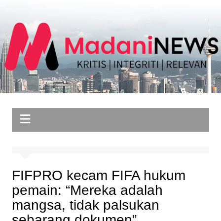
Skip
to
content
FIFPRO kecam FIFA hukum
pemain: “Mereka adalah
mangsa, tidak palsukan
sebarang dokumen”