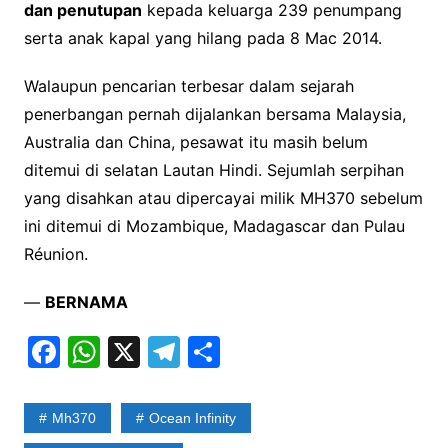
dan penutupan
kepada keluarga 239 penumpang
serta anak kapal yang hilang pada 8 Mac 2014.
Walaupun pencarian terbesar dalam sejarah
penerbangan pernah dijalankan bersama Malaysia,
Australia dan China, pesawat itu masih belum
ditemui di selatan Lautan Hindi. Sejumlah serpihan
yang disahkan atau dipercayai milik MH370 sebelum
ini ditemui di Mozambique, Madagascar dan Pulau
Réunion.
—
BERNAMA
F
W
X
T
S
a
h
el
h
c
at
e
ar
Mh370
Ocean Infinity
e
s
gr
e