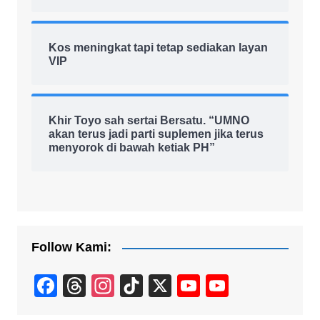
Kos meningkat tapi tetap sediakan layan
VIP
Khir Toyo sah sertai Bersatu. “UMNO
akan terus jadi parti suplemen jika terus
menyorok di bawah ketiak PH”
Follow Kami:
F
T
In
Ti
X
Y
Y
a
hr
st
k
o
o