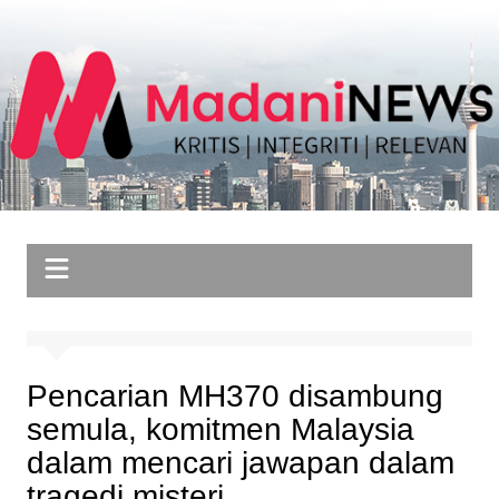
Skip
to
content
Pencarian MH370 disambung
semula, komitmen Malaysia
dalam mencari jawapan dalam
tragedi misteri