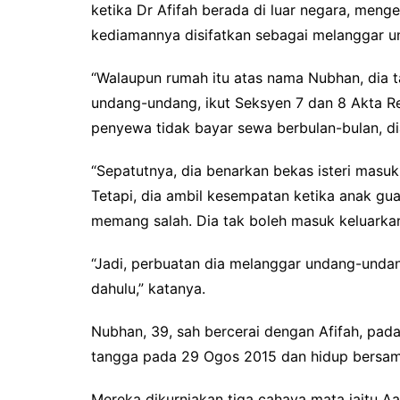
ketika Dr Afifah berada di luar negara, meng
kediamannya disifatkan sebagai melanggar 
“Walaupun rumah itu atas nama Nubhan, dia t
undang-undang, ikut Seksyen 7 dan 8 Akta Re
penyewa tidak bayar sewa berbulan-bulan, di
“Sepatutnya, dia benarkan bekas isteri masu
Tetapi, dia ambil kesempatan ketika anak gua
memang salah. Dia tak boleh masuk keluarka
“Jadi, perbuatan dia melanggar undang-undan
dahulu,” katanya.
Nubhan, 39, sah bercerai dengan Afifah, pad
tangga pada 29 Ogos 2015 dan hidup bersam
Mereka dikurniakan tiga cahaya mata iaitu Aaf