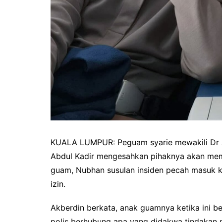
KUALA LUMPUR: Peguam syarie mewakili Dr A
Abdul Kadir mengesahkan pihaknya akan memf
guam, Nubhan susulan insiden pecah masuk 
izin.
Akberdin berkata, anak guamnya ketika ini b
polis berhubung apa yang didakwa tindakan 