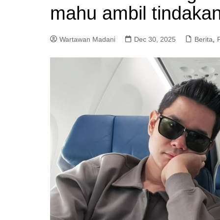
mahu ambil tindakan
a
m
Wartawan Madani
Dec 30, 2025
Berita
,