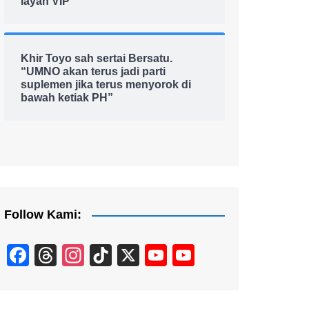
layan VIP
Khir Toyo sah sertai Bersatu.
“UMNO akan terus jadi parti
suplemen jika terus menyorok di
bawah ketiak PH”
Follow Kami:
F
T
In
Ti
X
Y
Y
a
hr
st
k
o
o
c
e
a
T
u
u