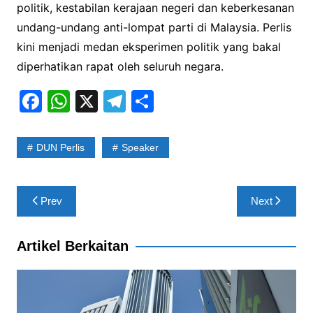
politik, kestabilan kerajaan negeri dan keberkesanan
undang-undang anti-lompat parti di Malaysia. Perlis
kini menjadi medan eksperimen politik yang bakal
diperhatikan rapat oleh seluruh negara.
F
W
X
T
S
a
h
el
h
c
at
e
ar
DUN Perlis
Speaker
e
s
gr
e
b
A
a
Post
Prev
Next
o
p
m
navigation
o
p
Artikel Berkaitan
k