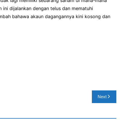
idak lagi memiliki sebarang saham di mana-mana
 ini dijalankan dengan telus dan mematuhi
ambah bahawa akaun dagangannya kini kosong dan
Next