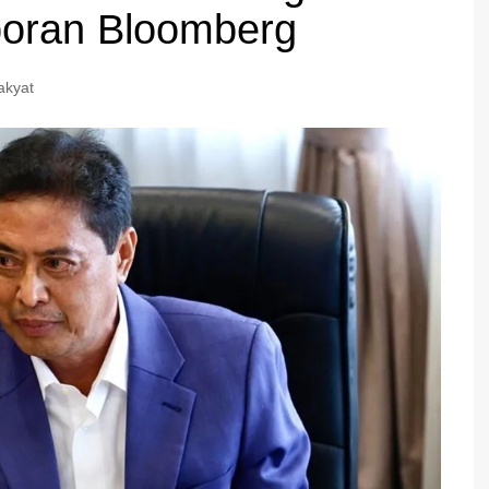
poran Bloomberg
akyat