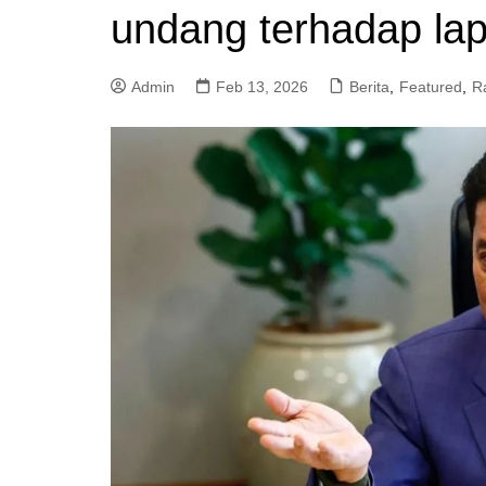
undang terhadap la
a
m
Admin
Feb 13, 2026
Berita
,
Featured
,
R