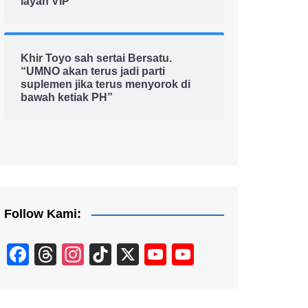
layan VIP
Khir Toyo sah sertai Bersatu.
“UMNO akan terus jadi parti
suplemen jika terus menyorok di
bawah ketiak PH”
Follow Kami:
F
T
In
Ti
X
Y
Y
a
hr
st
k
o
o
c
e
a
T
u
u