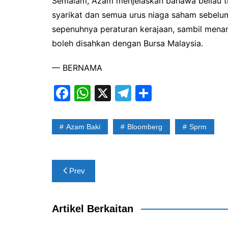
Semalam, Azam menjelaskan bahawa beliau t
syarikat dan semua urus niaga saham sebelum
sepenuhnya peraturan kerajaan, sambil men
boleh disahkan dengan Bursa Malaysia.
— BERNAMA
F
W
X
T
S
a
h
el
h
c
at
e
ar
Azam Baki
Bloomberg
Sprm
e
s
gr
e
b
A
a
Post
o
p
m
Prev
navigation
o
p
k
Artikel Berkaitan