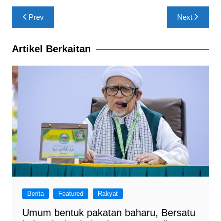
b
A
a
Post
Prev
Next
o
p
m
navigation
o
p
Artikel Berkaitan
k
Berita
Featured
Rakyat
Umum bentuk pakatan baharu, Bersatu