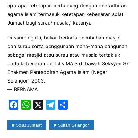
apa-apa ketetapan berhubung dengan pentadbiran
agama Islam termasuk ketetapan kebenaran solat
Jumaat bagi surau/musala,” katanya.
Di samping itu, beliau berkata penubuhan masjid
dan surau serta penggunaan mana-mana bangunan
sebagai masjid atau surau atau musala tertakluk
pada kebenaran bertulis MAIS di bawah Seksyen 97
Enakmen Pentadbiran Agama Islam (Negeri
Selangor) 2003.
— BERNAMA
F
W
X
T
S
a
h
el
h
c
at
e
ar
Solat Jumaat
Sultan Selangor
e
s
gr
e