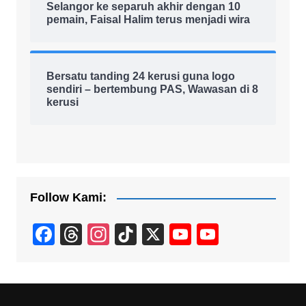
Selangor ke separuh akhir dengan 10
pemain, Faisal Halim terus menjadi wira
Bersatu tanding 24 kerusi guna logo
sendiri – bertembung PAS, Wawasan di 8
kerusi
Follow Kami:
F
T
In
Ti
X
Y
Y
a
hr
st
k
o
o
c
e
a
T
u
u
e
a
gr
o
T
T