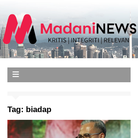
Skip
to
content
Tag:
biadap