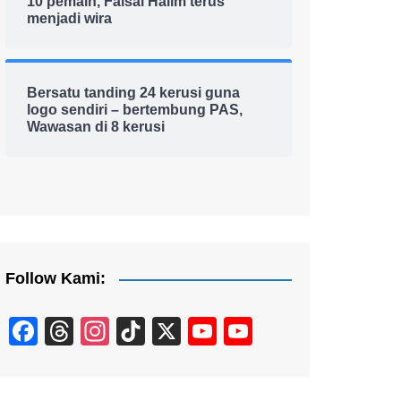
10 pemain, Faisal Halim terus
menjadi wira
Bersatu tanding 24 kerusi guna
logo sendiri – bertembung PAS,
Wawasan di 8 kerusi
Follow Kami:
F
T
In
Ti
X
Y
Y
a
hr
st
k
o
o
c
e
a
T
u
u