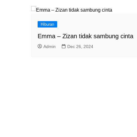
a
m
Hiburan
Emma – Zizan tidak sambung cinta
Admin
Dec 26, 2024