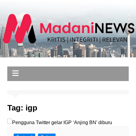
Skip
to
content
Tag:
igp