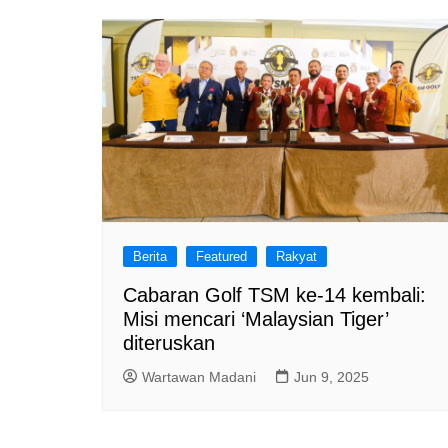
a
m
Berita
Featured
Rakyat
Cabaran Golf TSM ke-14 kembali:
Misi mencari ‘Malaysian Tiger’
diteruskan
Wartawan Madani
Jun 9, 2025