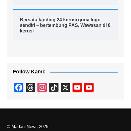
Bersatu tanding 24 kerusi guna logo
sendiri – bertembung PAS, Wawasan di 8
kerusi
Follow Kami:
F
T
In
Ti
X
Y
Y
a
hr
st
k
o
o
c
e
a
T
u
u
e
a
gr
o
T
T
b
d
a
k
u
u
© Madani.News 2025