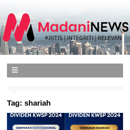
Skip
to
content
Tag:
shariah