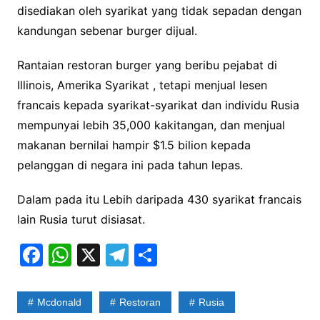
disediakan oleh syarikat yang tidak sepadan dengan
kandungan sebenar burger dijual.
Rantaian restoran burger yang beribu pejabat di
Illinois, Amerika Syarikat , tetapi menjual lesen
francais kepada syarikat-syarikat dan individu Rusia
mempunyai lebih 35,000 kakitangan, dan menjual
makanan bernilai hampir $1.5 bilion kepada
pelanggan di negara ini pada tahun lepas.
Dalam pada itu Lebih daripada 430 syarikat francais
lain Rusia turut disiasat.
F
W
X
T
S
a
h
el
h
c
at
e
ar
Mcdonald
Restoran
Rusia