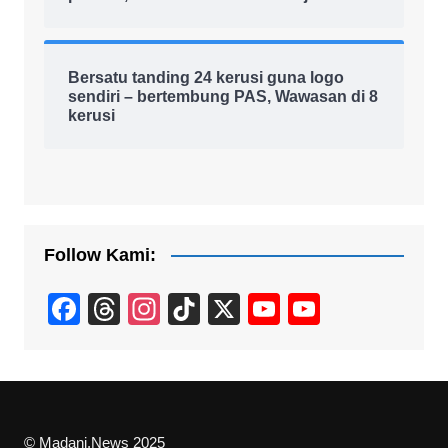
Bersatu tanding 24 kerusi guna logo
sendiri – bertembung PAS, Wawasan di 8
kerusi
Follow Kami:
F
T
In
Ti
X
Y
Y
a
hr
st
k
o
o
c
e
a
T
u
u
e
a
gr
o
T
T
b
d
a
k
u
u
© Madani.News 2025