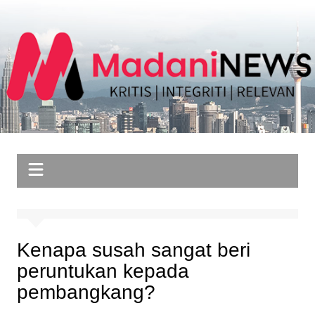
Skip
to
content
Kenapa susah sangat beri
peruntukan kepada
pembangkang?