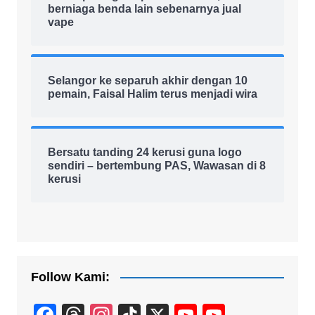
berniaga benda lain sebenarnya jual
vape
Selangor ke separuh akhir dengan 10
pemain, Faisal Halim terus menjadi wira
Bersatu tanding 24 kerusi guna logo
sendiri – bertembung PAS, Wawasan di 8
kerusi
Follow Kami:
F
T
In
Ti
X
Y
Y