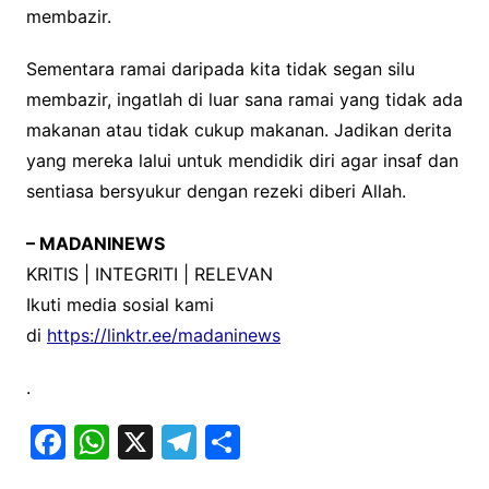
membazir.
Sementara ramai daripada kita tidak segan silu
membazir, ingatlah di luar sana ramai yang tidak ada
makanan atau tidak cukup makanan. Jadikan derita
yang mereka lalui untuk mendidik diri agar insaf dan
sentiasa bersyukur dengan rezeki diberi Allah.
– MADANINEWS
KRITIS | INTEGRITI | RELEVAN
Ikuti media sosial kami
di
https://linktr.ee/madaninews
.
F
W
X
T
S
a
h
el
h