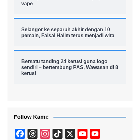
vape
Selangor ke separuh akhir dengan 10
pemain, Faisal Halim terus menjadi wira
Bersatu tanding 24 kerusi guna logo
sendiri – bertembung PAS, Wawasan di 8
kerusi
Follow Kami:
F
T
In
Ti
X
Y
Y