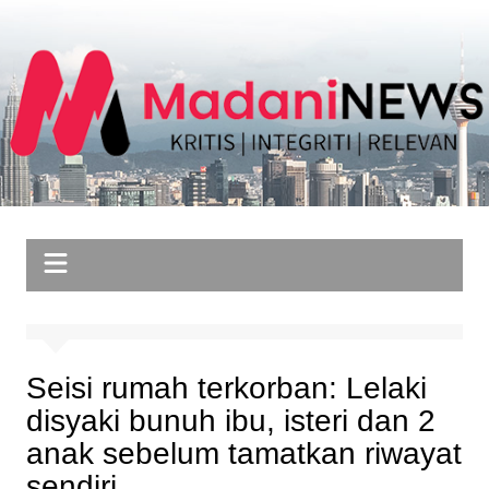
Skip
to
content
Seisi rumah terkorban: Lelaki
disyaki bunuh ibu, isteri dan 2
anak sebelum tamatkan riwayat
sendiri